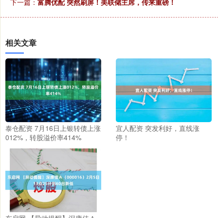
下一篇：
富腾优配 突然刷屏！美联储主席，传来重磅！
相关文章
泰仓配资 7月16日上银转债上涨
宜人配资 突发利好，直线涨
012%，转股溢价率414%
停！