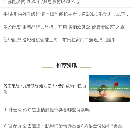
江苏配资网 2026年7月总票房破20亿元
牛跟投 内外升级!全新本田雅阁抢先看，搭2.0L插混动力，或下半年发布
乐盈配资 跟着品牌去旅行，开启“美丽欢迎您 健康带回家”之旅
普患配资 澄城樱桃登陆上海，市民在家门口邂逅渭北佳果
推荐资讯
股王配资 “九警防诈亲友团”让反诈成为全民自
觉
升宏网 你知道虫情测报仪具备哪些优势吗
1
富深所 公告速递：鹏华纯债债券基金A类基金份额和B类基金份额暂停大额申购、转换转入和定期定额投资业务
2