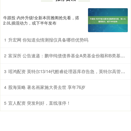
牛跟投 内外升级!全新本田雅阁抢先看，搭
2.0L插混动力，或下半年发布
升宏网 你知道虫情测报仪具备哪些优势吗
1
富深所 公告速递：鹏华纯债债券基金A类基金份额和B类基金份额暂停大额申购、转换转入和定期定额投资业务
2
瑶鸿配资 英特尔13/14代酷睿处理器库存告急，英特尔高管示警CPU将缺货
3
股海策略 著名画家施大畏去世 享年76岁
4
宜人配资 突发利好，直线涨停！
5