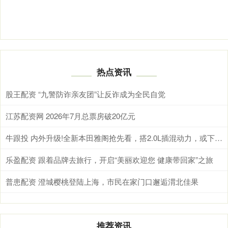
热点资讯
股王配资 “九警防诈亲友团”让反诈成为全民自觉
江苏配资网 2026年7月总票房破20亿元
牛跟投 内外升级!全新本田雅阁抢先看，搭2.0L插混动力，或下半年发布
乐盈配资 跟着品牌去旅行，开启“美丽欢迎您 健康带回家”之旅
普患配资 澄城樱桃登陆上海，市民在家门口邂逅渭北佳果
推荐资讯