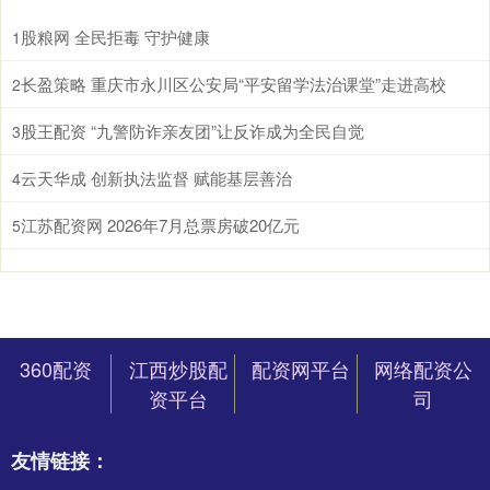
股粮网 全民拒毒 守护健康
1
长盈策略 重庆市永川区公安局“平安留学法治课堂”走进高校
2
股王配资 “九警防诈亲友团”让反诈成为全民自觉
3
云天华成 创新执法监督 赋能基层善治
4
江苏配资网 2026年7月总票房破20亿元
5
360配资
江西炒股配
配资网平台
网络配资公
资平台
司
友情链接：