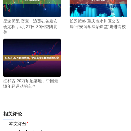
星速优配 官宣！追觅硅谷发布
长盈策略 重庆市永川区公安
会定档，4月27日-30日登陆北
局“平安留学法治课堂”走进高校
美
红和古 20万顶配落地，中国最
懂年轻运动的车企
相关评论
本文评分
*