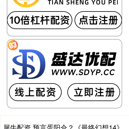
犀牛配资 预言蛋阳伞？《最终幻想14》