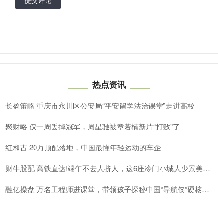
提交评论
热点资讯
长盈策略 重庆市永川区公安局“平安留学法治课堂”走进高校
聚财略 仅一周丢掉冠军，周星驰被章若楠新片“打败”了
红和古 20万顶配落地，中国最懂年轻运动的车企
财牛股配 高铁直达!端午不去人挤人，这6座冷门小城人少景美物价低，快冲
融亿操盘 万名工程师进课堂，带领孩子探秘中国“导航侠”硬核实力