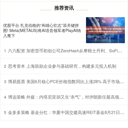
推荐资讯
优股平台 扎克伯格的“AI雄心壮志”添关键拼
图! Meta(METAUS)将AI语音领军者PlayAI纳
入麾下
六六配资 加密货币初创公司ZeroHash从摩根士丹利、SoFi、阿波罗全球管理等机构融资104亿美元
1
思考资本 上海鼓励企业参与基础研究，构建多元投入机制
2
博易股票 美国6月核心PCE价格指数同比上涨28% 高于市场预期
3
博远策略 外媒：内塔尼亚胡又生“杀气”，对伊朗新任最高领袖发出威胁
4
金多多策略 基金分红：华夏中国交建高速REIT基金8月21日分红
5