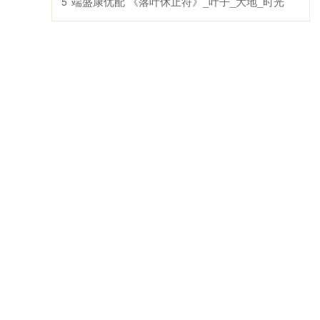
端盛康优配 《落叶休止符》_叶子_大地_时光
5