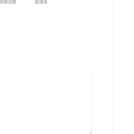
佳策划奖
送清凉