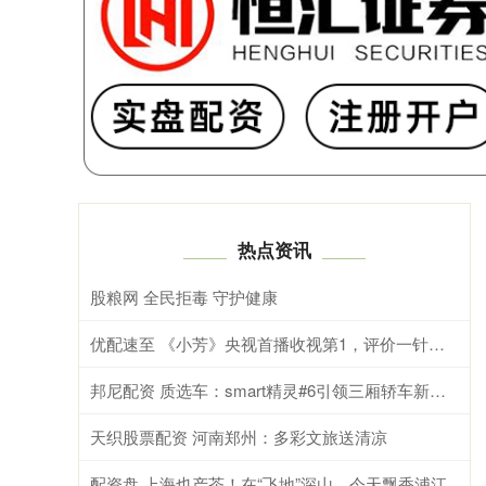
热点资讯
股粮网 全民拒毒 守护健康
优配速至 《小芳》央视首播收视第1，评价一针见血，宣扬未婚先孕乱糟糟
邦尼配资 质选车：smart精灵#6引领三厢轿车新风尚
天织股票配资 河南郑州：多彩文旅送清凉
配资盘 上海也产茶！在“飞地”深山，今天飘香浦江