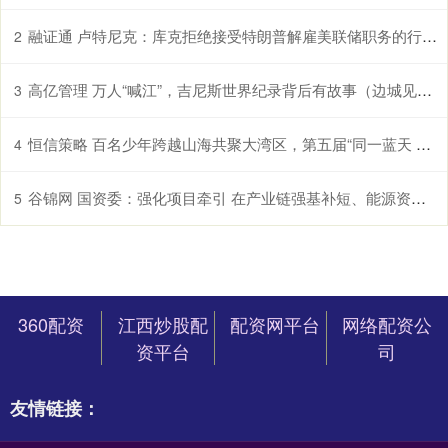
融证通 卢特尼克：库克拒绝接受特朗普解雇美联储职务的行为，佐证了欺诈指控
2
高亿管理 万人“喊江”，吉尼斯世界纪录背后有故事（边城见闻）
3
恒信策略 百名少年跨越山海共聚大湾区，第五届“同一蓝天 共同幸福”活动启幕
4
谷锦网 国资委：强化项目牵引 在产业链强基补短、能源资源保障等方向梯次部署一批标志性工程
5
360配资
江西炒股配
配资网平台
网络配资公
资平台
司
友情链接：