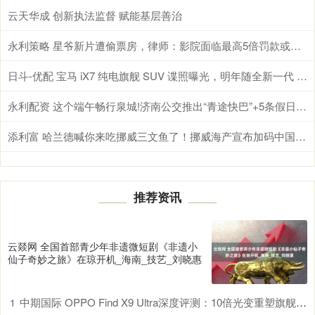
云天华成 创新执法监督 赋能基层善治
永利策略 星爷新片遭偷票房，律师：影院面临最高5倍罚款或吊证，消费者有权拒收手写票
日斗-优配 宝马 iX7 纯电旗舰 SUV 谍照曝光，明年随全新一代 X7 正式发布
永利配资 这个端午畅行泉城!济南公交推出“青途快巴”+5条假日地铁接驳线
添利富 哈兰德喊你来吃挪威三文鱼了！挪威海产宣布加码中国市场
推荐资讯
云燚网 全国首部青少年非遗微短剧《非遗小
仙子奇妙之旅》在琼开机_海南_技艺_刘晓惠
中期国际 OPPO Find X9 Ultra深度评测：10倍光变重塑旗舰标杆
1